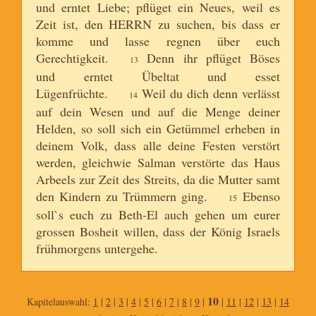
und erntet Liebe; pflüget ein Neues, weil es
Zeit ist, den HERRN zu suchen, bis dass er
komme und lasse regnen über euch
Gerechtigkeit.
Denn ihr pflüget Böses
13
und erntet Übeltat und esset
Lügenfrüchte.
Weil du dich denn verlässt
14
auf dein Wesen und auf die Menge deiner
Helden, so soll sich ein Getümmel erheben in
deinem Volk, dass alle deine Festen verstört
werden, gleichwie Salman verstörte das Haus
Arbeels zur Zeit des Streits, da die Mutter samt
den Kindern zu Trümmern ging.
Ebenso
15
soll`s euch zu Beth-El auch gehen um eurer
grossen Bosheit willen, dass der König Israels
frühmorgens untergehe.
10
Kapitelauswahl:
1
|
2
|
3
|
4
|
5
|
6
|
7
|
8
|
9
|
|
11
|
12
|
13
|
14