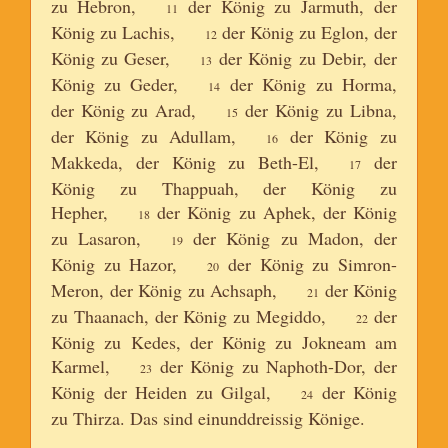
zu Hebron,
der König zu Jarmuth, der
11
König zu Lachis,
der König zu Eglon, der
12
König zu Geser,
der König zu Debir, der
13
König zu Geder,
der König zu Horma,
14
der König zu Arad,
der König zu Libna,
15
der König zu Adullam,
der König zu
16
Makkeda, der König zu Beth-El,
der
17
König zu Thappuah, der König zu
Hepher,
der König zu Aphek, der König
18
zu Lasaron,
der König zu Madon, der
19
König zu Hazor,
der König zu Simron-
20
Meron, der König zu Achsaph,
der König
21
zu Thaanach, der König zu Megiddo,
der
22
König zu Kedes, der König zu Jokneam am
Karmel,
der König zu Naphoth-Dor, der
23
König der Heiden zu Gilgal,
der König
24
zu Thirza. Das sind einunddreissig Könige.