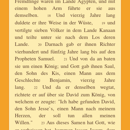
Fremdlinge waren im Lande Ägypten, und mit
einem hohen Arm führte er sie aus
demselben.
Und vierzig Jahre lang
18
duldete er ihre Weise in der Wüste,
und
19
vertilgte sieben Völker in dem Lande Kanaan
und teilte unter sie nach dem Los deren
Lande.
Darnach gab er ihnen Richter
20
vierhundert und fünfzig Jahre lang bis auf den
Propheten Samuel.
Und von da an baten
21
sie um einen König; und Gott gab ihnen Saul,
den Sohn des Kis, einen Mann aus dem
Geschlechte Benjamin, vierzig Jahre
lang.
Und da er denselben wegtat,
22
richtete er auf über sie David zum König, von
welchem er zeugte: "Ich habe gefunden David,
den Sohn Jesse`s, einen Mann nach meinem
Herzen, der soll tun allen meinen
Willen."
Aus dieses Samen hat Gott, wie
23
er verheissen hat, kommen lassen Jesum, dem