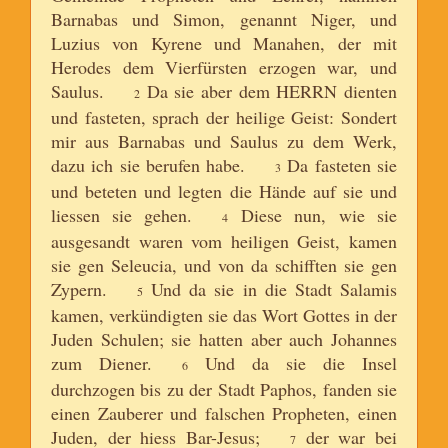
Barnabas und Simon, genannt Niger, und
Luzius von Kyrene und Manahen, der mit
Herodes dem Vierfürsten erzogen war, und
Saulus.
Da sie aber dem HERRN dienten
2
und fasteten, sprach der heilige Geist: Sondert
mir aus Barnabas und Saulus zu dem Werk,
dazu ich sie berufen habe.
Da fasteten sie
3
und beteten und legten die Hände auf sie und
liessen sie gehen.
Diese nun, wie sie
4
ausgesandt waren vom heiligen Geist, kamen
sie gen Seleucia, und von da schifften sie gen
Zypern.
Und da sie in die Stadt Salamis
5
kamen, verkündigten sie das Wort Gottes in der
Juden Schulen; sie hatten aber auch Johannes
zum Diener.
Und da sie die Insel
6
durchzogen bis zu der Stadt Paphos, fanden sie
einen Zauberer und falschen Propheten, einen
Juden, der hiess Bar-Jesus;
der war bei
7