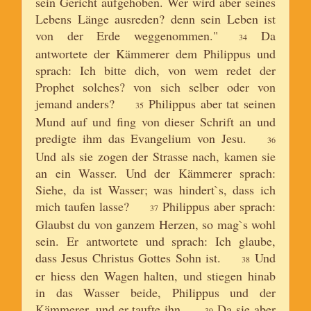
sein Gericht aufgehoben. Wer wird aber seines
Lebens Länge ausreden? denn sein Leben ist
von der Erde weggenommen."
Da
34
antwortete der Kämmerer dem Philippus und
sprach: Ich bitte dich, von wem redet der
Prophet solches? von sich selber oder von
jemand anders?
Philippus aber tat seinen
35
Mund auf und fing von dieser Schrift an und
predigte ihm das Evangelium von Jesu.
36
Und als sie zogen der Strasse nach, kamen sie
an ein Wasser. Und der Kämmerer sprach:
Siehe, da ist Wasser; was hindert`s, dass ich
mich taufen lasse?
Philippus aber sprach:
37
Glaubst du von ganzem Herzen, so mag`s wohl
sein. Er antwortete und sprach: Ich glaube,
dass Jesus Christus Gottes Sohn ist.
Und
38
er hiess den Wagen halten, und stiegen hinab
in das Wasser beide, Philippus und der
Kämmerer, und er taufte ihn.
Da sie aber
39