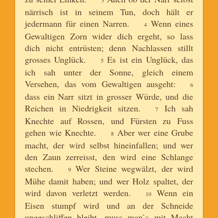
närrisch ist in seinem Tun, doch hält er
jedermann für einen Narren.
Wenn eines
4
Gewaltigen Zorn wider dich ergeht, so lass
dich nicht entrüsten; denn Nachlassen stillt
grosses Unglück.
Es ist ein Unglück, das
5
ich sah unter der Sonne, gleich einem
Versehen, das vom Gewaltigen ausgeht:
6
dass ein Narr sitzt in grosser Würde, und die
Reichen in Niedrigkeit sitzen.
Ich sah
7
Knechte auf Rossen, und Fürsten zu Fuss
gehen wie Knechte.
Aber wer eine Grube
8
macht, der wird selbst hineinfallen; und wer
den Zaun zerreisst, den wird eine Schlange
stechen.
Wer Steine wegwälzt, der wird
9
Mühe damit haben; und wer Holz spaltet, der
wird davon verletzt werden.
Wenn ein
10
Eisen stumpf wird und an der Schneide
ungeschliffen bleibt, muss man`s mit Macht