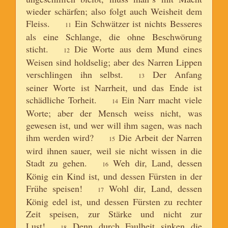
wieder schärfen; also folgt auch Weisheit dem
Fleiss.
Ein Schwätzer ist nichts Besseres
11
als eine Schlange, die ohne Beschwörung
sticht.
Die Worte aus dem Mund eines
12
Weisen sind holdselig; aber des Narren Lippen
verschlingen ihn selbst.
Der Anfang
13
seiner Worte ist Narrheit, und das Ende ist
schädliche Torheit.
Ein Narr macht viele
14
Worte; aber der Mensch weiss nicht, was
gewesen ist, und wer will ihm sagen, was nach
ihm werden wird?
Die Arbeit der Narren
15
wird ihnen sauer, weil sie nicht wissen in die
Stadt zu gehen.
Weh dir, Land, dessen
16
König ein Kind ist, und dessen Fürsten in der
Frühe speisen!
Wohl dir, Land, dessen
17
König edel ist, und dessen Fürsten zu rechter
Zeit speisen, zur Stärke und nicht zur
Lust!
Denn durch Faulheit sinken die
18