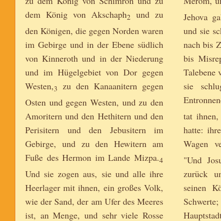
zu dem König von Schimron und zu
Merom, und
dem König von Akschaph
und zu
Jehova ga
2
den Königen, die gegen Norden waren
und sie sc
im Gebirge und in der Ebene südlich
nach bis Z
von Kinneroth und in der Niederung
bis Misre
und im Hügelgebiet von Dor gegen
Talebene 
Westen,
zu den Kanaanitern gegen
sie schl
3
Entronnen
Osten und gegen Westen, und zu den
Amoritern und den Hethitern und den
tat ihnen
Perisitern und den Jebusitern im
hatte: ihr
Gebirge, und zu den Hewitern am
Wagen ve
Fuße des Hermon im Lande Mizpa.
"Und Josu
4
Und sie zogen aus, sie und alle ihre
zurück u
Heerlager mit ihnen, ein großes Volk,
seinen K
wie der Sand, der am Ufer des Meeres
Schwerte;
ist, an Menge, und sehr viele Rosse
Haupts