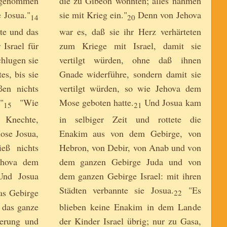
usgenommen
die zu Gibeon wohnten; alles nahmen
e Josua."
sie mit Krieg ein."
Denn von Jehova
14
20
dte und das
war es, daß sie ihr Herz verhärteten
 Israel für
zum Kriege mit Israel, damit sie
chlugen sie
vertilgt würden, ohne daß ihnen
es, bis sie
Gnade widerführe, sondern damit sie
eßen nichts
vertilgt würden, so wie Jehova dem
"
"Wie
Mose geboten hatte.
Und Josua kam
15
21
Knechte,
in selbiger Zeit und rottete die
Mose Josua,
Enakim aus von dem Gebirge, von
ieß nichts
Hebron, von Debir, von Anab und von
ehova dem
dem ganzen Gebirge Juda und von
nd Josua
dem ganzen Gebirge Israel: mit ihren
Städten verbannte sie Josua.
"Es
as Gebirge
22
 das ganze
blieben keine Enakim in dem Lande
erung und
der Kinder Israel übrig; nur zu Gasa,