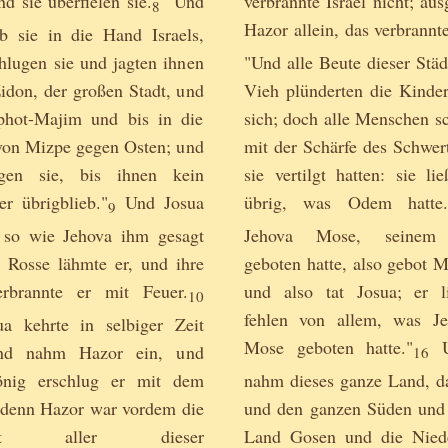
 sie überfielen sie.
"Und
verbrannte Israel nicht; a
8
Hazor allein, das verbrannt
b sie in die Hand Israels,
hlugen sie und jagten ihnen
"Und alle Beute dieser Stä
idon, der großen Stadt, und
Vieh plünderten die Kinder
phot-Majim und bis in die
sich; doch alle Menschen s
von Mizpe gegen Osten; und
mit der Schärfe des Schwert
ugen sie, bis ihnen kein
sie vertilgt hatten: sie li
er übrigblieb."
Und Josua
übrig, was Odem hatte.
9
, so wie Jehova ihm gesagt
Jehova Mose, seinem 
e Rosse lähmte er, und ihre
geboten hatte, also gebot 
rbrannte er mit Feuer.
und also tat Josua; er l
10
fehlen von allem, was J
a kehrte in selbiger Zeit
Mose geboten hatte."
U
nd nahm Hazor ein, und
16
önig erschlug er mit dem
nahm dieses ganze Land, d
 denn Hazor war vordem die
und den ganzen Süden und
tadt aller dieser
Land Gosen und die Nied