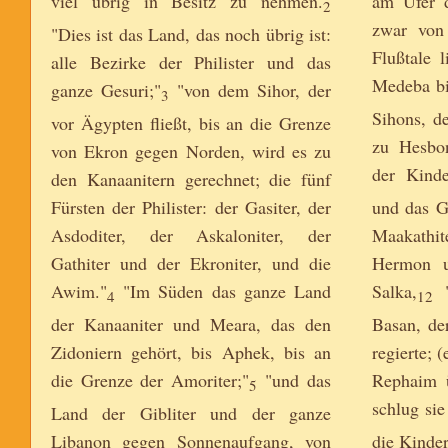
viel übrig in Besitz zu nehmen.
am Ufer d
2
zwar von 
"Dies ist das Land, das noch übrig ist:
Flußtale 
alle Bezirke der Philister und das
Medeba bi
ganze Gesuri;"
"von dem Sihor, der
3
Sihons, d
vor Ägypten fließt, bis an die Grenze
zu Hesbon
von Ekron gegen Norden, wird es zu
der Kind
den Kanaanitern gerechnet; die fünf
Fürsten der Philister: der Gasiter, der
und das G
Asdoditer, der Askaloniter, der
Maakathi
Gathiter und der Ekroniter, und die
Hermon u
Awim."
"Im Süden das ganze Land
Salka,
"
4
12
der Kanaaniter und Meara, das den
Basan, de
Zidoniern gehört, bis Aphek, bis an
regierte; 
die Grenze der Amoriter;"
"und das
Rephaim ü
5
schlug sie
Land der Gibliter und der ganze
Libanon gegen Sonnenaufgang, von
die Kinder