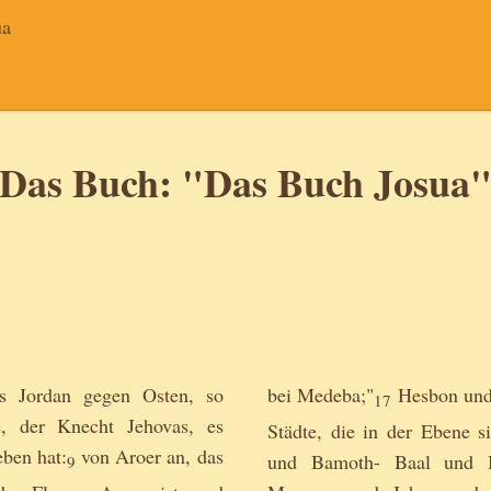
ua
Das Buch: "Das Buch Josua
es Jordan gegen Osten, so
bei Medeba;"
Hesbon und 
17
, der Knecht Jehovas, es
Städte, die in der Ebene s
ben hat:
von Aroer an, das
und Bamoth- Baal und B
9