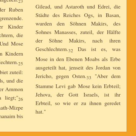
23
Gilead, und Astaroth und Edrei, die
der Ruben
Städte des Reiches Ogs, in Basan,
grenzende.
wurden den Söhnen Makirs, des
er Kinder
Sohnes Manasses, zuteil, der Hälfte
htern, die
der Söhne Makirs, nach ihren
nd Mose
Geschlechtern.
Das ist es, was
32
n Kindern
Mose in den Ebenen Moabs als Erbe
chtern.
25
ausgeteilt hat, jenseit des Jordan von
iet zuteil:
Jericho, gegen Osten.
"Aber dem
33
ds, und die
Stamme Levi gab Mose kein Erbteil;
nder Ammon
Jehova, der Gott Israels, ist ihr
 liegt;"
26
Erbteil, so wie er zu ihnen geredet
ath-Mizpe
hat."
hanaim bis