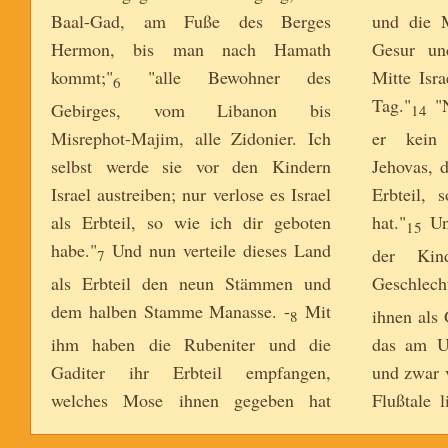
Baal-Gad, am Fuße des Berges
und die M
Hermon, bis man nach Hamath
Gesur un
kommt;"
"alle Bewohner des
Mitte Isr
6
Tag."
"N
Gebirges, vom Libanon bis
14
Misrephot-Majim, alle Zidonier. Ich
er kein 
selbst werde sie vor den Kindern
Jehovas, d
Israel austreiben; nur verlose es Israel
Erbteil, 
als Erbteil, so wie ich dir geboten
hat."
Un
15
habe."
Und nun verteile dieses Land
der Kin
7
als Erbteil den neun Stämmen und
Geschlech
dem halben Stamme Manasse. -
Mit
ihnen als 
8
ihm haben die Rubeniter und die
das am Uf
Gaditer ihr Erbteil empfangen,
und zwar v
welches Mose ihnen gegeben hat
Flußtale 