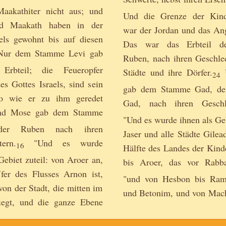
aakathiter nicht aus; und
Und die Grenze der Kin
d Maakath haben in der
war der Jordan und das An
aels gewohnt bis auf diesen
Das war das Erbteil d
ur dem Stamme Levi gab
Ruben, nach ihren Geschlec
Erbteil; die Feueropfer
Städte und ihre Dörfer.
U
24
es Gottes Israels, sind sein
gab dem Stamme Gad, de
so wie er zu ihm geredet
Gad, nach ihren Geschle
d Mose gab dem Stamme
"Und es wurde ihnen als Geb
der Ruben nach ihren
Jaser und alle Städte Gilea
tern.
"Und es wurde
16
Hälfte des Landes der Ki
Gebiet zuteil: von Aroer an,
bis Aroer, das vor Rabba
er des Flusses Arnon ist,
"und von Hesbon bis Ram
on der Stadt, die mitten im
und Betonim, und von Mac
liegt, und die ganze Ebene