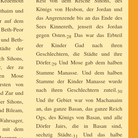
Kedemoth
Rest von dem Reiche Sihons, des
Königs von Hesbon, der Jordan und
thaim und
das Angrenzende bis an das Ende des
r auf dem
Sees Kinnereth, jenseit des Jordan
Beth-Peor
gegen Osten.
Das war das Erbteil
28
 und Beth-
der Kinder Gad nach ihren
ädte der
Geschlechtern, die Städte und ihre
ch Sihons,
Dörfer.
Und Mose gab dem halben
29
r, der zu
Stamme Manasse. Und dem halben
hen Mose
Stamme der Kinder Manasse wurde
rsten von
nach ihren Geschlechtern zuteil.
30
d Zur und
Und ihr Gebiet war von Machanaim
er Sihons,
an, das ganze Basan, das ganze Reich
d Bileam,
Ogs, des Königs von Basan, und alle
ahrsager,
Dörfer Jairs, die in Basan sind,
l mit dem
sechzig Städte.
Und das halbe
31
lagenen.