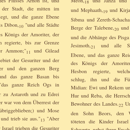
es Flusses Arnon ist, und
Meon,
und Jahza und 
18
der Stadt, die mitten im
und Mephaath,
und Kirja
19
liegt, und die ganze Ebene
Sibma und Zereth-Schacha
s Dibon,
"und alle Städte
10
Berge der Talebene,
und 
20
es Königs der Amoriter, der
und die Abhänge des Pisga
 regierte, bis zur Grenze
Jesimoth,
und alle St
21
er Ammon;"
und Gilead
11
Ebene, und das ganze Rei
ebiet der Gesuriter und der
des Königs der Amorite
ter und den ganzen Berg
Hesbon regierte, welc
nd das ganze Basan bis
schlug, ihn und die Fü
das ganze Reich Ogs in
Midian: Ewi und Rekem un
r zu Astaroth und zu Edrei
Hur und Reba, die Herrsch
(er war von dem Überrest der
Bewohner des Landes.
Un
22
briggeblieben;) und Mose
den Sohn Beors, den W
 und trieb sie aus."
"Aber
13
töteten die Kinder Israe
 Israel trieben die Gesuriter
Schwerte, nebst ihren Ersch