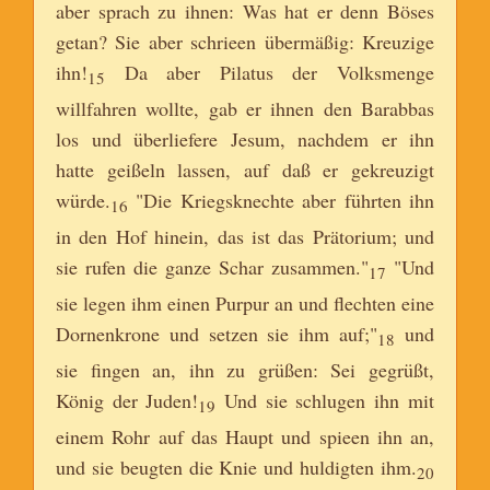
aber sprach zu ihnen: Was hat er denn Böses
getan? Sie aber schrieen übermäßig: Kreuzige
ihn!
Da aber Pilatus der Volksmenge
15
willfahren wollte, gab er ihnen den Barabbas
los und überliefere Jesum, nachdem er ihn
hatte geißeln lassen, auf daß er gekreuzigt
würde.
"Die Kriegsknechte aber führten ihn
16
in den Hof hinein, das ist das Prätorium; und
sie rufen die ganze Schar zusammen."
"Und
17
sie legen ihm einen Purpur an und flechten eine
Dornenkrone und setzen sie ihm auf;"
und
18
sie fingen an, ihn zu grüßen: Sei gegrüßt,
König der Juden!
Und sie schlugen ihn mit
19
einem Rohr auf das Haupt und spieen ihn an,
und sie beugten die Knie und huldigten ihm.
20