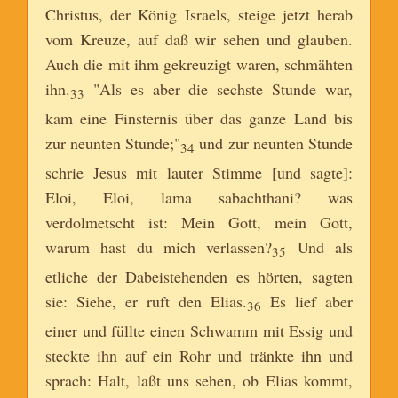
Christus, der König Israels, steige jetzt herab
vom Kreuze, auf daß wir sehen und glauben.
Auch die mit ihm gekreuzigt waren, schmähten
ihn.
"Als es aber die sechste Stunde war,
33
kam eine Finsternis über das ganze Land bis
zur neunten Stunde;"
und zur neunten Stunde
34
schrie Jesus mit lauter Stimme [und sagte]:
Eloi, Eloi, lama sabachthani? was
verdolmetscht ist: Mein Gott, mein Gott,
warum hast du mich verlassen?
Und als
35
etliche der Dabeistehenden es hörten, sagten
sie: Siehe, er ruft den Elias.
Es lief aber
36
einer und füllte einen Schwamm mit Essig und
steckte ihn auf ein Rohr und tränkte ihn und
sprach: Halt, laßt uns sehen, ob Elias kommt,