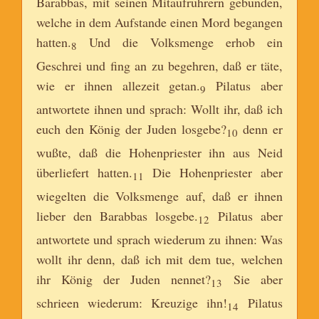
Barabbas, mit seinen Mitaufrührern gebunden,
welche in dem Aufstande einen Mord begangen
hatten.
Und die Volksmenge erhob ein
8
Geschrei und fing an zu begehren, daß er täte,
wie er ihnen allezeit getan.
Pilatus aber
9
antwortete ihnen und sprach: Wollt ihr, daß ich
euch den König der Juden losgebe?
denn er
10
wußte, daß die Hohenpriester ihn aus Neid
überliefert hatten.
Die Hohenpriester aber
11
wiegelten die Volksmenge auf, daß er ihnen
lieber den Barabbas losgebe.
Pilatus aber
12
antwortete und sprach wiederum zu ihnen: Was
wollt ihr denn, daß ich mit dem tue, welchen
ihr König der Juden nennet?
Sie aber
13
schrieen wiederum: Kreuzige ihn!
Pilatus
14