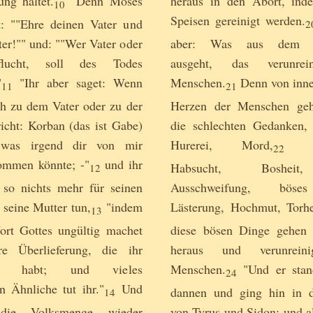
ung haltet.
"Denn Moses
heraus in den Abort, ind
10
Speisen gereinigt werden.
t: ""Ehre deinen Vater und
2
er!"" und: ""Wer Vater oder
aber: Was aus dem 
flucht, soll des Todes
ausgeht, das verunrei
"
"Ihr aber saget: Wenn
Menschen.
Denn von inn
11
21
h zu dem Vater oder zu der
Herzen der Menschen geh
icht: Korban (das ist Gabe)
die schlechten Gedanken,
 was irgend dir von mir
Hurerei, Mord,
"Di
22
ommen könnte; -"
und ihr
Habsucht, Bosheit
12
n so nichts mehr für seinen
Ausschweifung, bös
 seine Mutter tun,
"indem
Lästerung, Hochmut, Torhe
13
ort Gottes ungültig machet
diese bösen Dinge gehen 
e Überlieferung, die ihr
heraus und verunrein
fert habt; und vieles
Menschen.
"Und er stan
24
n Ähnliche tut ihr."
Und
dannen und ging hin in d
14
die Volksmenge wieder
von Tyrus und Sidon; und al