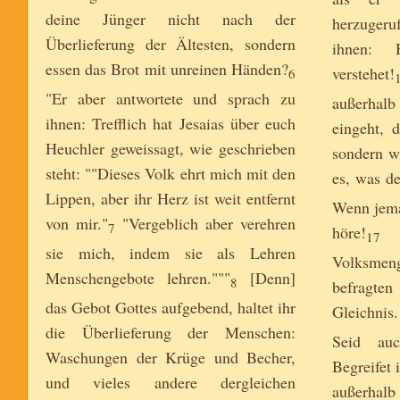
deine Jünger nicht nach der
herzuger
Überlieferung der Ältesten, sondern
ihnen: 
essen das Brot mit unreinen Händen?
verstehet!
6
"Er aber antwortete und sprach zu
außerhalb
ihnen: Trefflich hat Jesaias über euch
eingeht, 
Heuchler geweissagt, wie geschrieben
sondern w
steht: ""Dieses Volk ehrt mich mit den
es, was d
Lippen, aber ihr Herz ist weit entfernt
Wenn jema
von mir."
"Vergeblich aber verehren
7
höre!
U
17
sie mich, indem sie als Lehren
Volksmeng
Menschengebote lehren."""
[Denn]
8
befragten
das Gebot Gottes aufgebend, haltet ihr
Gleichnis.
die Überlieferung der Menschen:
Seid auc
Waschungen der Krüge und Becher,
Begreifet 
und vieles andere dergleichen
außerhalb