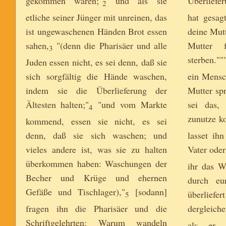
gekommen waren;"
und als sie
Überliefer
2
etliche seiner Jünger mit unreinen, das
hat gesag
ist ungewaschenen Händen Brot essen
deine Mutt
sahen,
"(denn die Pharisäer und alle
Mutter 
3
sterben.""
Juden essen nicht, es sei denn, daß sie
sich sorgfältig die Hände waschen,
ein Mensc
indem sie die Überlieferung der
Mutter spr
Ältesten halten;"
"und vom Markte
sei das,
4
zunutze k
kommend, essen sie nicht, es sei
denn, daß sie sich waschen; und
lasset ih
vieles andere ist, was sie zu halten
Vater oder
überkommen haben: Waschungen der
ihr das W
Becher und Krüge und ehernen
durch eur
Gefäße und Tischlager),"
[sodann]
überlie
5
fragen ihn die Pharisäer und die
dergleiche
Schriftgelehrten: Warum wandeln
als er 