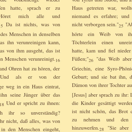
ufen hatte, sprach er zu
Haus getreten war, wollt
Höret mich alle und
niemand es erfahre; und 
Da ist nichts, was von
nicht verborgen sein."
"Ab
15
25
 des Menschen in denselben
hörte ein Weib von ih
das ihn verunreinigen kann,
Töchterlein einen unrei
as von ihm ausgeht, das ist
hatte, kam und fiel nieder
en Menschen verunreinigt.
Füßen;"
"das Weib aber
16
26
nd Ohren hat zu hören, der
Griechin, eine Syro-Phöni
nd als er von der
Geburt; und sie bat ihn, 
Dämon von ihrer Tochter aus
e weg in ein Haus eintrat,
 ihn seine Jünger über das
[Jesus] aber sprach zu ihr: 
Und er spricht zu ihnen:
die Kinder gesättigt werde
18
ist nicht schön, das Brot 
h ihr so unverständig?
zu nehmen und den 
ihr nicht, daß alles, was von
hinzuwerfen.
"Sie aber a
 in den Menschen eingeht,
28