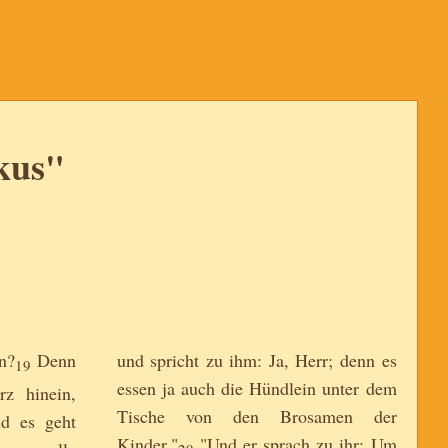
kus"
n?
Denn
und spricht zu ihm: Ja, Herr; denn es
19
essen ja auch die Hündlein unter dem
rz hinein,
Tische von den Brosamen der
d es geht
Kinder."
"Und er sprach zu ihr: Um