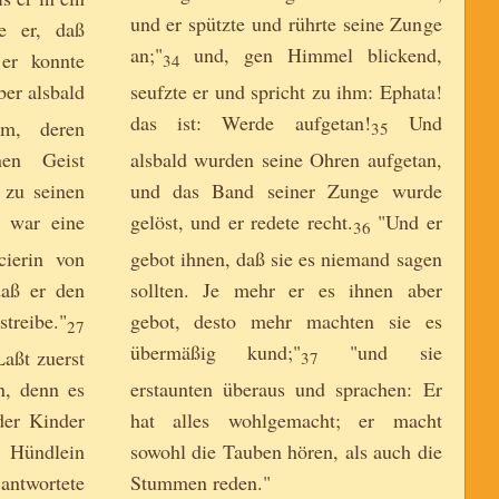
und er spützte und rührte seine Zunge
e er, daß
an;"
und, gen Himmel blickend,
er konnte
34
er alsbald
seufzte er und spricht zu ihm: Ephata!
das ist: Werde aufgetan!
Und
m, deren
35
nen Geist
alsbald wurden seine Ohren aufgetan,
 zu seinen
und das Band seiner Zunge wurde
 war eine
gelöst, und er redete recht.
"Und er
36
cierin von
gebot ihnen, daß sie es niemand sagen
daß er den
sollten. Je mehr er es ihnen aber
treibe."
gebot, desto mehr machten sie es
27
übermäßig kund;"
"und sie
Laßt zuerst
37
n, denn es
erstaunten überaus und sprachen: Er
der Kinder
hat alles wohlgemacht; er macht
Hündlein
sowohl die Tauben hören, als auch die
ntwortete
Stummen reden."