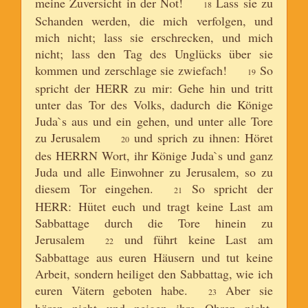
meine Zuversicht in der Not!
Lass sie zu
18
Schanden werden, die mich verfolgen, und
mich nicht; lass sie erschrecken, und mich
nicht; lass den Tag des Unglücks über sie
kommen und zerschlage sie zwiefach!
So
19
spricht der HERR zu mir: Gehe hin und tritt
unter das Tor des Volks, dadurch die Könige
Juda`s aus und ein gehen, und unter alle Tore
zu Jerusalem
und sprich zu ihnen: Höret
20
des HERRN Wort, ihr Könige Juda`s und ganz
Juda und alle Einwohner zu Jerusalem, so zu
diesem Tor eingehen.
So spricht der
21
HERR: Hütet euch und tragt keine Last am
Sabbattage durch die Tore hinein zu
Jerusalem
und führt keine Last am
22
Sabbattage aus euren Häusern und tut keine
Arbeit, sondern heiliget den Sabbattag, wie ich
euren Vätern geboten habe.
Aber sie
23
hören nicht und neigen ihre Ohren nicht,