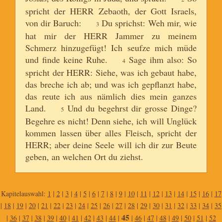
spricht der HERR Zebaoth, der Gott Israels,
von dir Baruch:
Du sprichst: Weh mir, wie
3
hat mir der HERR Jammer zu meinem
Schmerz hinzugefügt! Ich seufze mich müde
und finde keine Ruhe.
Sage ihm also: So
4
spricht der HERR: Siehe, was ich gebaut habe,
das breche ich ab; und was ich gepflanzt habe,
das reute ich aus nämlich dies mein ganzes
Land.
Und du begehrst dir grosse Dinge?
5
Begehre es nicht! Denn siehe, ich will Unglück
kommen lassen über alles Fleisch, spricht der
HERR; aber deine Seele will ich dir zur Beute
geben, an welchen Ort du ziehst.
Kapitelauswahl:
1
|
2
|
3
|
4
|
5
|
6
|
7
|
8
|
9
|
10
|
11
|
12
|
13
|
14
|
15
|
16
|
17
|
18
|
19
|
20
|
21
|
22
|
23
|
24
|
25
|
26
|
27
|
28
|
29
|
30
|
31
|
32
|
33
|
34
|
35
45
|
36
|
37
|
38
|
39
|
40
|
41
|
42
|
43
|
44
|
|
46
|
47
|
48
|
49
|
50
|
51
|
52