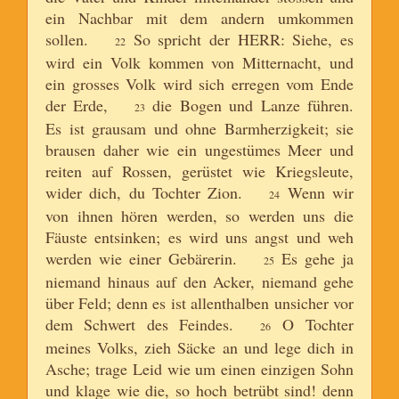
ein Nachbar mit dem andern umkommen
sollen.
So spricht der HERR: Siehe, es
22
wird ein Volk kommen von Mitternacht, und
ein grosses Volk wird sich erregen vom Ende
der Erde,
die Bogen und Lanze führen.
23
Es ist grausam und ohne Barmherzigkeit; sie
brausen daher wie ein ungestümes Meer und
reiten auf Rossen, gerüstet wie Kriegsleute,
wider dich, du Tochter Zion.
Wenn wir
24
von ihnen hören werden, so werden uns die
Fäuste entsinken; es wird uns angst und weh
werden wie einer Gebärerin.
Es gehe ja
25
niemand hinaus auf den Acker, niemand gehe
über Feld; denn es ist allenthalben unsicher vor
dem Schwert des Feindes.
O Tochter
26
meines Volks, zieh Säcke an und lege dich in
Asche; trage Leid wie um einen einzigen Sohn
und klage wie die, so hoch betrübt sind! denn