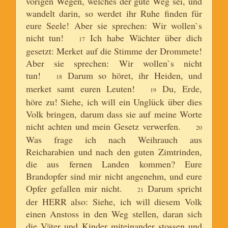
vorigen Wegen, welches der gute Weg sei, und
wandelt darin, so werdet ihr Ruhe finden für
eure Seele! Aber sie sprechen: Wir wollen`s
nicht tun!
Ich habe Wächter über dich
17
gesetzt: Merket auf die Stimme der Drommete!
Aber sie sprechen: Wir wollen`s nicht
tun!
Darum so höret, ihr Heiden, und
18
merket samt euren Leuten!
Du, Erde,
19
höre zu! Siehe, ich will ein Unglück über dies
Volk bringen, darum dass sie auf meine Worte
nicht achten und mein Gesetz verwerfen.
20
Was frage ich nach Weihrauch aus
Reicharabien und nach den guten Zimtrinden,
die aus fernen Landen kommen? Eure
Brandopfer sind mir nicht angenehm, und eure
Opfer gefallen mir nicht.
Darum spricht
21
der HERR also: Siehe, ich will diesem Volk
einen Anstoss in den Weg stellen, daran sich
die Väter und Kinder miteinander stossen und