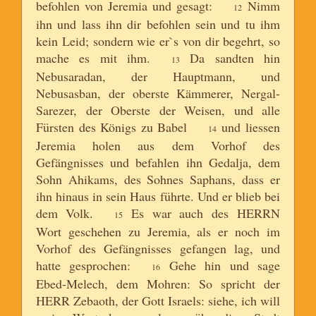
befohlen von Jeremia und gesagt:
Nimm
12
ihn und lass ihn dir befohlen sein und tu ihm
kein Leid; sondern wie er`s von dir begehrt, so
mache es mit ihm.
Da sandten hin
13
Nebusaradan, der Hauptmann, und
Nebusasban, der oberste Kämmerer, Nergal-
Sarezer, der Oberste der Weisen, und alle
Fürsten des Königs zu Babel
und liessen
14
Jeremia holen aus dem Vorhof des
Gefängnisses und befahlen ihn Gedalja, dem
Sohn Ahikams, des Sohnes Saphans, dass er
ihn hinaus in sein Haus führte. Und er blieb bei
dem Volk.
Es war auch des HERRN
15
Wort geschehen zu Jeremia, als er noch im
Vorhof des Gefängnisses gefangen lag, und
hatte gesprochen:
Gehe hin und sage
16
Ebed-Melech, dem Mohren: So spricht der
HERR Zebaoth, der Gott Israels: siehe, ich will