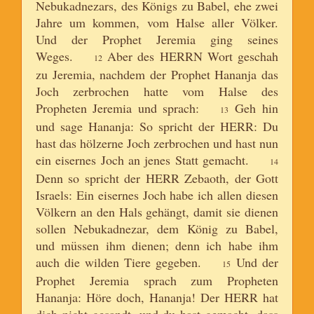
Nebukadnezars, des Königs zu Babel, ehe zwei
Jahre um kommen, vom Halse aller Völker.
Und der Prophet Jeremia ging seines
Weges.
Aber des HERRN Wort geschah
12
zu Jeremia, nachdem der Prophet Hananja das
Joch zerbrochen hatte vom Halse des
Propheten Jeremia und sprach:
Geh hin
13
und sage Hananja: So spricht der HERR: Du
hast das hölzerne Joch zerbrochen und hast nun
ein eisernes Joch an jenes Statt gemacht.
14
Denn so spricht der HERR Zebaoth, der Gott
Israels: Ein eisernes Joch habe ich allen diesen
Völkern an den Hals gehängt, damit sie dienen
sollen Nebukadnezar, dem König zu Babel,
und müssen ihm dienen; denn ich habe ihm
auch die wilden Tiere gegeben.
Und der
15
Prophet Jeremia sprach zum Propheten
Hananja: Höre doch, Hananja! Der HERR hat
dich nicht gesandt, und du hast gemacht, dass