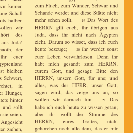
zum Fluch, zum Wunder, Schwur und
wir keinen
Schande werdet und diese Stätte nicht
une Schall
mehr sehen sollt.
Das Wort des
ots halben
19
wollen wir
HERRN gilt euch, ihr übrigen aus
ört des
Juda, dass ihr nicht nach Ägypten
zieht. Darum so wisset, dass ich euch
aus Juda!
heute bezeuge;
ihr werdet sonst
aoth, der
20
ihr euer
euer Leben verwahrlosen. Denn ihr
gyptenland
habt mich gesandt zum HERRN,
st bleiben
eurem Gott, und gesagt: Bitte den
s Schwert,
HERRN, unsern Gott, für uns; und
alles, was der HERR, unser Gott,
htet, in
sagen wird, das zeige uns an, so
er Hunger,
wollen wir darnach tun.
Das
tets hinter
21
 und sollt
habe ich euch heute zu wissen getan;
sie seien,
aber ihr wollt der Stimme des
HERRN, eures Gottes, nicht
Angesicht
gehorchen noch alle dem, das er mir
ten ziehen,