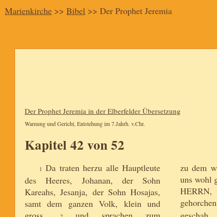
Marienkirche
>>
Bibel
>> Der Prophet Jeremia
Der Prophet Jeremia in der Elberfelder Übersetzung
Warnung und Gericht, Entstehung im 7.Jahrh. v.Chr.
Kapitel 42 von 52
Da traten herzu alle Hauptleute
zu dem wi
1
uns wohl 
des Heeres, Johanan, der Sohn
HERRN
Kareahs, Jesanja, der Sohn Hosajas,
gehorchen
samt dem ganzen Volk, klein und
gross,
und sprachen zum
gescha
2