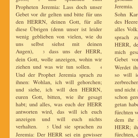
Jeremia.
Propheten Jeremia: Lass doch unser
Gebet vor dir gelten und bitte für uns
Sohn Kare
den HERRN, deinen Gott, für alle
des Heere
diese Übrigen (denn unser ist leider
alles Volk
wenig geblieben von vielen, wie du
sprach z
uns selbst siehst mit deinen
HERR, der
Augen),
dass uns der HERR,
mich ges
3
dein Gott, wolle anzeigen, wohin wir
Gebet vor
ziehen und was wir tun sollen.
Werdet ih
4
Und der Prophet Jeremia sprach zu
so will 
ihnen: Wohlan, ich will gehorchen;
zerbreche
und siehe, ich will den HERRN,
und nicht 
euren Gott, bitten, wie ihr gesagt
schon ger
habt; und alles, was euch der HERR
getan hab
antworten wird, das will ich euch
fürchten 
anzeigen und will euch nichts
dem ihr e
verhalten.
Und sie sprachen zu
HERR; ihr
5
Jeremia: Der HERR sei ein gewisser
fürchten, 