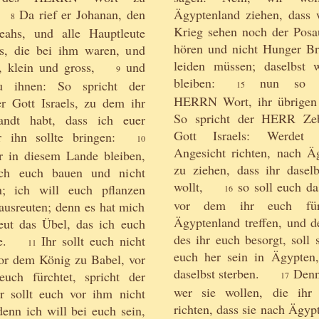
Da rief er Johanan, den
Ägyptenland ziehen, dass 
8
Krieg sehen noch der Posa
ahs, und alle Hauptleute
hören und nicht Hunger Br
s, die bei ihm waren, und
leiden müssen; daselbst 
, klein und gross,
und
9
bleiben:
nun so h
u ihnen: So spricht der
15
HERRN Wort, ihr übrigen 
 Gott Israels, zu dem ihr
So spricht der HERR Zeb
andt habt, dass ich euer
Gott Israels: Werdet 
 ihn sollte bringen:
10
Angesicht richten, nach Ä
r in diesem Lande bleiben,
zu ziehen, dass ihr daselb
ich euch bauen und nicht
wollt,
so soll euch da
n; ich will euch pflanzen
16
vor dem ihr euch fürc
ausreuten; denn es hat mich
Ägyptenland treffen, und d
eut das Übel, das ich euch
des ihr euch besorgt, soll s
e.
Ihr sollt euch nicht
11
euch her sein in Ägypten,
vor dem König zu Babel, vor
daselbst sterben.
Denn 
uch fürchtet, spricht der
17
wer sie wollen, die ihr 
 sollt euch vor ihm nicht
richten, dass sie nach Ägyp
denn ich will bei euch sein,